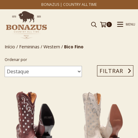
BONAZUS | COUNTRY ALL TIME
MENU
0
Início
/
Femininas
/
Western
/
Bico Fino
Ordenar por
FILTRAR