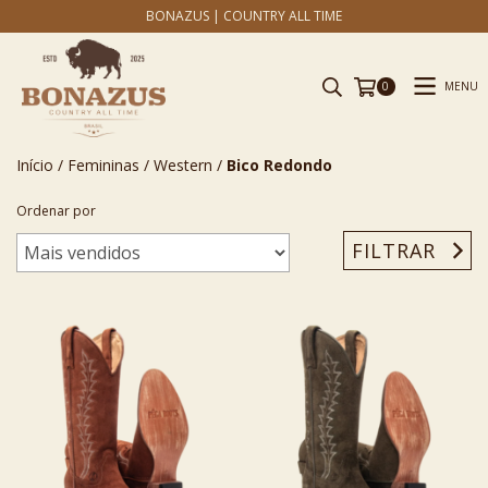
BONAZUS | COUNTRY ALL TIME
MENU
0
Início
/
Femininas
/
Western
/
Bico Redondo
Ordenar por
FILTRAR