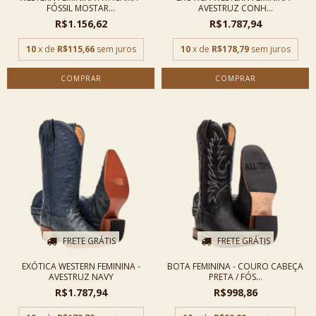
FÓSSIL MOSTAR...
AVESTRUZ CONH...
R$1.156,62
R$1.787,94
10
x de
R$115,66
sem juros
10
x de
R$178,79
sem juros
COMPRAR
COMPRAR
FRETE GRÁTIS
FRETE GRÁTIS
EXÓTICA WESTERN FEMININA -
BOTA FEMININA - COURO CABEÇA
AVESTRUZ NAVY
PRETA / FÓS...
R$1.787,94
R$998,86