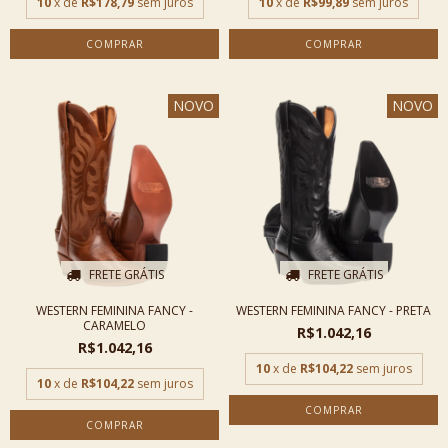
10
x de
R$178,79
sem juros
10
x de
R$99,89
sem juros
COMPRAR
COMPRAR
NOVO
NOVO
FRETE GRÁTIS
FRETE GRÁTIS
WESTERN FEMININA FANCY -
WESTERN FEMININA FANCY - PRETA
CARAMELO
R$1.042,16
R$1.042,16
10
x de
R$104,22
sem juros
10
x de
R$104,22
sem juros
COMPRAR
COMPRAR